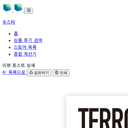
숏스타
홈
상품 후기 검색
스토어 목록
종합 계산기
본문으로 바로가기
리뷰 포스트 상세
목록으로
공유하기
인쇄