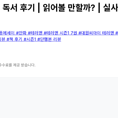
 독서 후기 | 읽어볼 만할까? | 실
카툰에세이
#만화
#테러맨
#테러맨 시즌1 7권
#대원씨아이 테러맨
리뷰
#책 후기
#시즌1
#단행본 리뷰