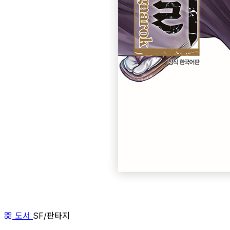
도서
SF/판타지