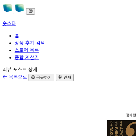
숏스타
홈
상품 후기 검색
스토어 목록
종합 계산기
본문으로 바로가기
리뷰 포스트 상세
목록으로
공유하기
인쇄