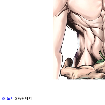
도서
SF/판타지