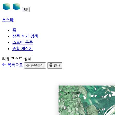
숏스타
홈
상품 후기 검색
스토어 목록
종합 계산기
본문으로 바로가기
리뷰 포스트 상세
목록으로
공유하기
인쇄