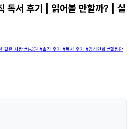
직 독서 후기 | 읽어볼 만할까? | 실
살 같은 사람
#1-3권
#솔직 후기
#독서 후기
#감성만화
#힐링만