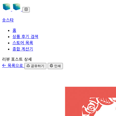
숏스타
홈
상품 후기 검색
스토어 목록
종합 계산기
본문으로 바로가기
리뷰 포스트 상세
목록으로
공유하기
인쇄