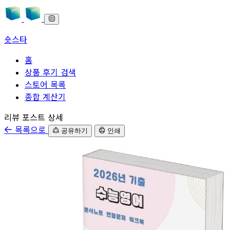
숏스타
홈
상품 후기 검색
스토어 목록
종합 계산기
본문으로 바로가기
리뷰 포스트 상세
목록으로
공유하기
인쇄