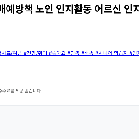
방책 노인 인지활동 어르신 인지 능력
병치료/예방
#건강/취미
#좋아요
#만족
#배송
#시니어 학습지
#인