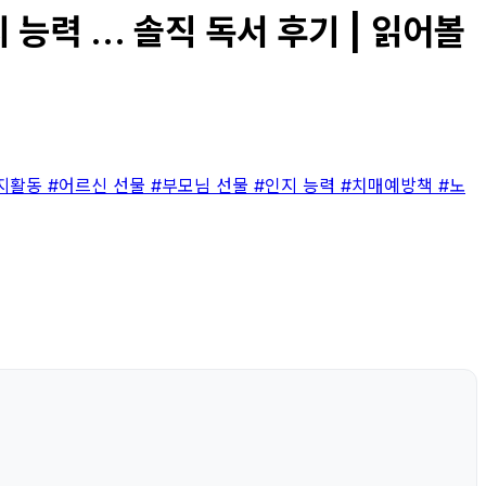
 ... 솔직 독서 후기 | 읽어볼
지활동
#어르신 선물
#부모님 선물
#인지 능력
#치매예방책
#노