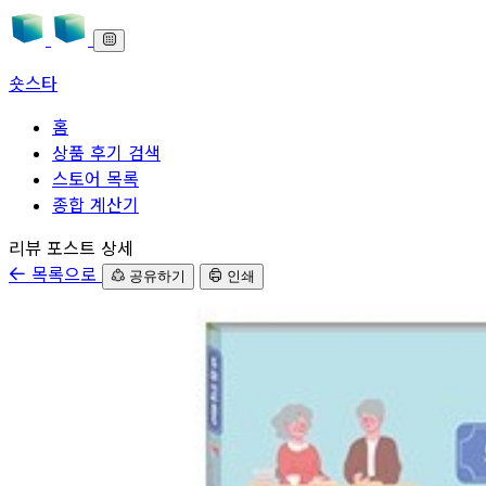
숏스타
홈
상품 후기 검색
스토어 목록
종합 계산기
본문으로 바로가기
리뷰 포스트 상세
목록으로
공유하기
인쇄