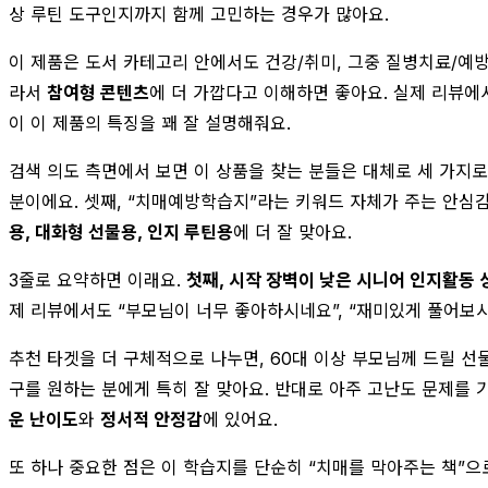
상 루틴 도구인지까지 함께 고민하는 경우가 많아요.
이 제품은 도서 카테고리 안에서도 건강/취미, 그중 질병치료/예
라서
참여형 콘텐츠
에 더 가깝다고 이해하면 좋아요. 실제 리뷰에
이 이 제품의 특징을 꽤 잘 설명해줘요.
검색 의도 측면에서 보면 이 상품을 찾는 분들은 대체로 세 가지로
분이에요. 셋째, “치매예방학습지”라는 키워드 자체가 주는 안심
용, 대화형 선물용, 인지 루틴용
에 더 잘 맞아요.
3줄로 요약하면 이래요.
첫째, 시작 장벽이 낮은 시니어 인지활동 
제 리뷰에서도 “부모님이 너무 좋아하시네요”, “재미있게 풀어보시
추천 타겟을 더 구체적으로 나누면, 60대 이상 부모님께 드릴 선
구를 원하는 분에게 특히 잘 맞아요. 반대로 아주 고난도 문제를 
운 난이도
와
정서적 안정감
에 있어요.
또 하나 중요한 점은 이 학습지를 단순히 “치매를 막아주는 책”으