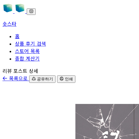
숏스타
홈
상품 후기 검색
스토어 목록
종합 계산기
본문으로 바로가기
리뷰 포스트 상세
목록으로
공유하기
인쇄