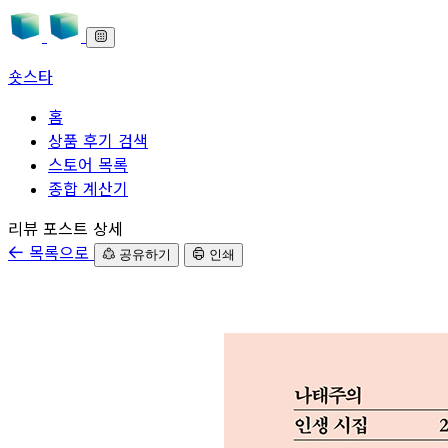
숏스타
홈
상품 후기 검색
스토어 목록
종합 계산기
본문으로 바로가기
리뷰 포스트 상세
목록으로
공유하기
인쇄