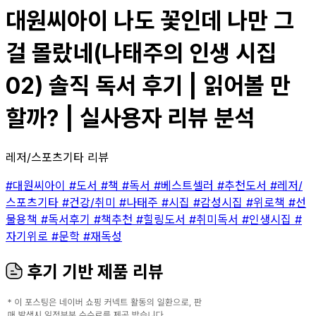
대원씨아이 나도 꽃인데 나만 그
걸 몰랐네(나태주의 인생 시집
02) 솔직 독서 후기 | 읽어볼 만
할까? | 실사용자 리뷰 분석
레저/스포츠기타 리뷰
#대원씨아이
#도서
#책
#독서
#베스트셀러
#추천도서
#레저/
스포츠기타
#건강/취미
#나태주
#시집
#감성시집
#위로책
#선
물용책
#독서후기
#책추천
#힐링도서
#취미독서
#인생시집
#
자기위로
#문학
#재독성
후기 기반 제품 리뷰