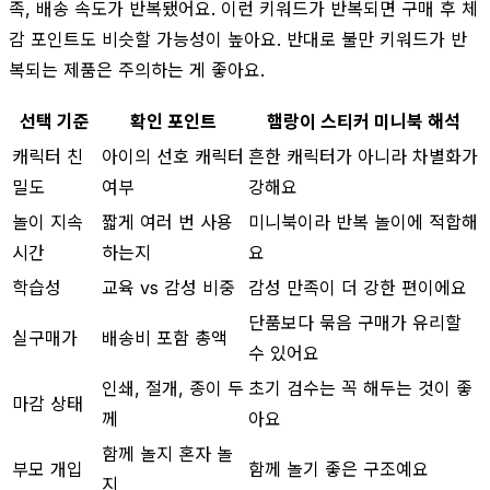
족, 배송 속도가 반복됐어요. 이런 키워드가 반복되면 구매 후 체
감 포인트도 비슷할 가능성이 높아요. 반대로 불만 키워드가 반
복되는 제품은 주의하는 게 좋아요.
선택 기준
확인 포인트
햄랑이 스티커 미니북 해석
캐릭터 친
아이의 선호 캐릭터
흔한 캐릭터가 아니라 차별화가
밀도
여부
강해요
놀이 지속
짧게 여러 번 사용
미니북이라 반복 놀이에 적합해
시간
하는지
요
학습성
교육 vs 감성 비중
감성 만족이 더 강한 편이에요
단품보다 묶음 구매가 유리할
실구매가
배송비 포함 총액
수 있어요
인쇄, 절개, 종이 두
초기 검수는 꼭 해두는 것이 좋
마감 상태
께
아요
함께 놀지 혼자 놀
부모 개입
함께 놀기 좋은 구조예요
지