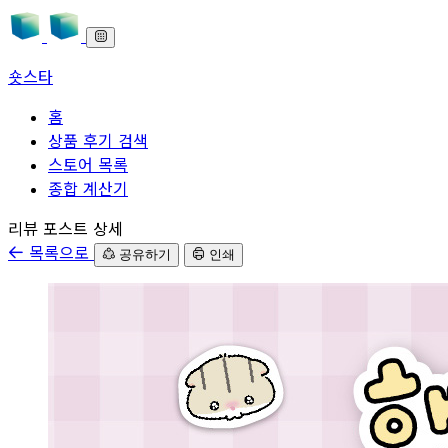
숏스타
홈
상품 후기 검색
스토어 목록
종합 계산기
본문으로 바로가기
리뷰 포스트 상세
목록으로
공유하기
인쇄