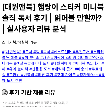
[대원앤북] 햄랑이 스티커 미니북
솔직 독서 후기 | 읽어볼 만할까?
| 실사용자 리뷰 분석
스티커북/색칠북 리뷰
#[대원앤북]
#도서
#책
#독서
#베스트셀러
#추천도서
#스티커
북/색칠북
#유아
#만족
#배송
#햄랑이 스티커 미니북
#유아 스
티커북
#색칠북
#캐릭터 도서
#대원씨아이
#미니북
#스티커 놀
이
#유아 놀이책
#선물용 도서
#캐릭터 굿즈
#배송비
#무료배
송
#교환비
#반품비
#리뷰 후기
#구매 가이드
#정가제free
#유
아 도서 추천
후기 기반 제품 리뷰