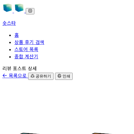
숏스타
홈
상품 후기 검색
스토어 목록
종합 계산기
본문으로 바로가기
리뷰 포스트 상세
목록으로
공유하기
인쇄