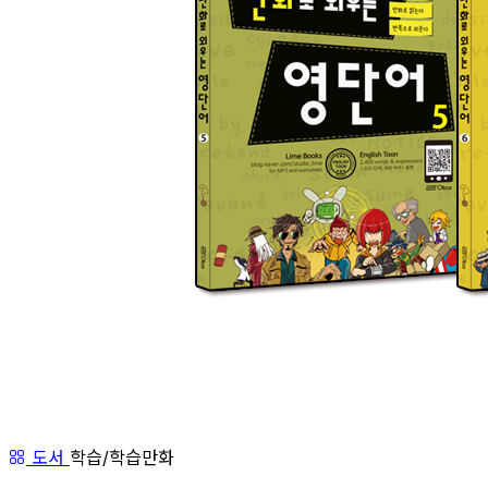
도서
학습/학습만화