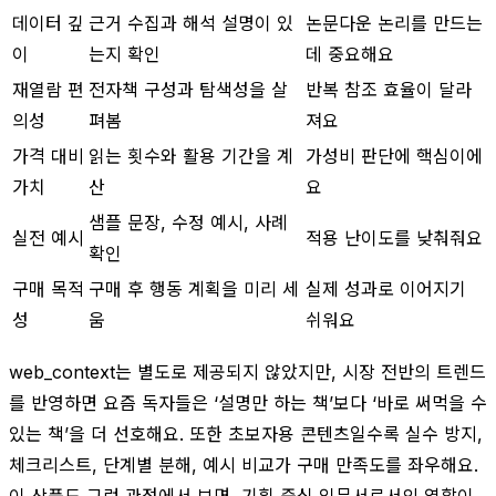
데이터 깊
근거 수집과 해석 설명이 있
논문다운 논리를 만드는
이
는지 확인
데 중요해요
재열람 편
전자책 구성과 탐색성을 살
반복 참조 효율이 달라
의성
펴봄
져요
가격 대비
읽는 횟수와 활용 기간을 계
가성비 판단에 핵심이에
가치
산
요
샘플 문장, 수정 예시, 사례
실전 예시
적용 난이도를 낮춰줘요
확인
구매 목적
구매 후 행동 계획을 미리 세
실제 성과로 이어지기
성
움
쉬워요
web_context는 별도로 제공되지 않았지만, 시장 전반의 트렌드
를 반영하면 요즘 독자들은 ‘설명만 하는 책’보다 ‘바로 써먹을 수
있는 책’을 더 선호해요. 또한 초보자용 콘텐츠일수록 실수 방지,
체크리스트, 단계별 분해, 예시 비교가 구매 만족도를 좌우해요.
이 상품도 그런 관점에서 보면, 기획 중심 입문서로서의 역할이