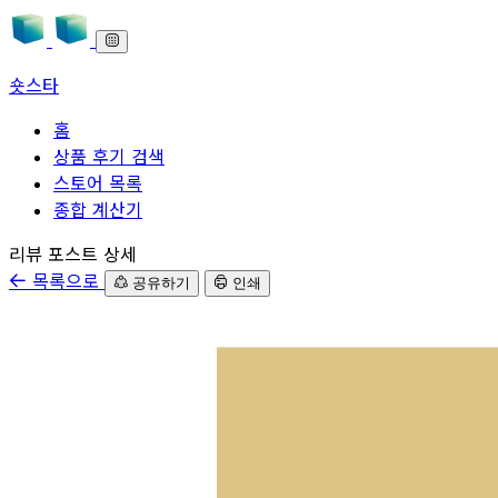
숏스타
홈
상품 후기 검색
스토어 목록
종합 계산기
본문으로 바로가기
리뷰 포스트 상세
목록으로
공유하기
인쇄