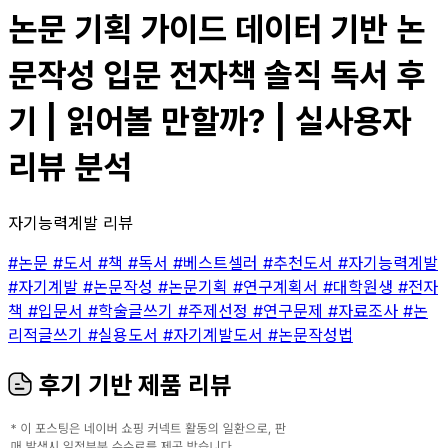
논문 기획 가이드 데이터 기반 논
문작성 입문 전자책 솔직 독서 후
기 | 읽어볼 만할까? | 실사용자
리뷰 분석
자기능력계발 리뷰
#논문
#도서
#책
#독서
#베스트셀러
#추천도서
#자기능력계발
#자기계발
#논문작성
#논문기획
#연구계획서
#대학원생
#전자
책
#입문서
#학술글쓰기
#주제선정
#연구문제
#자료조사
#논
리적글쓰기
#실용도서
#자기계발도서
#논문작성법
후기 기반 제품 리뷰