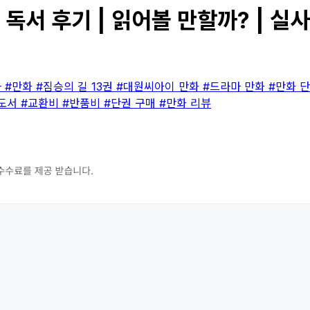
 독서 후기 | 읽어볼 만할까? | 실
마
#만화
#짐승의 길 13권
#대원씨아이 만화
#드라마 만화
#만화 
 도서
#교환비
#반품비
#단권 구매
#만화 리뷰