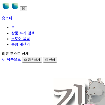
숏스타
홈
상품 후기 검색
스토어 목록
종합 계산기
본문으로 바로가기
리뷰 포스트 상세
목록으로
공유하기
인쇄