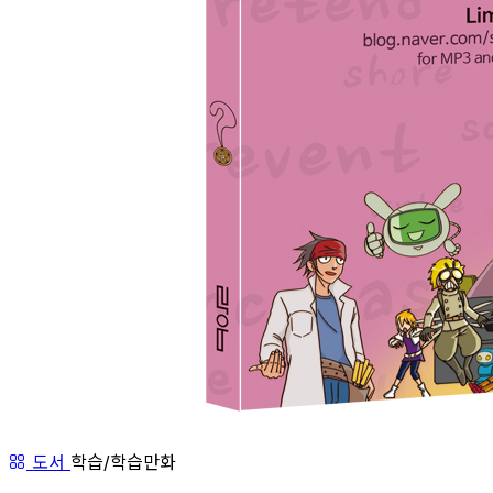
도서
학습/학습만화