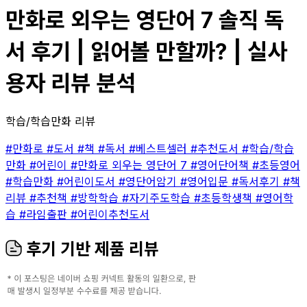
만화로 외우는 영단어 7 솔직 독
서 후기 | 읽어볼 만할까? | 실사
용자 리뷰 분석
학습/학습만화 리뷰
#만화로
#도서
#책
#독서
#베스트셀러
#추천도서
#학습/학습
만화
#어린이
#만화로 외우는 영단어 7
#영어단어책
#초등영어
#학습만화
#어린이도서
#영단어암기
#영어입문
#독서후기
#책
리뷰
#추천책
#방학학습
#자기주도학습
#초등학생책
#영어학
습
#라임출판
#어린이추천도서
후기 기반 제품 리뷰