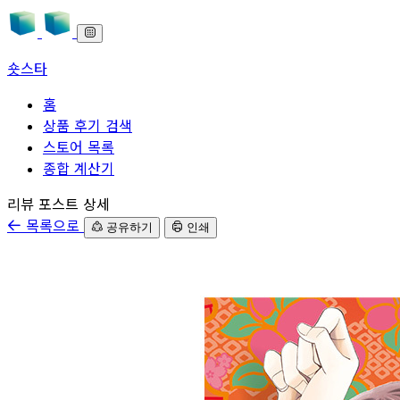
숏스타
홈
상품 후기 검색
스토어 목록
종합 계산기
본문으로 바로가기
리뷰 포스트 상세
목록으로
공유하기
인쇄