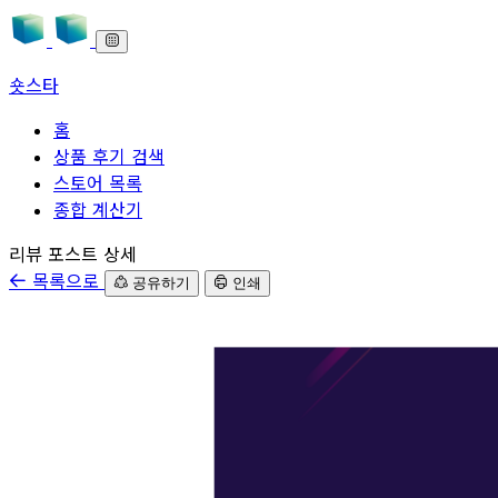
숏스타
홈
상품 후기 검색
스토어 목록
종합 계산기
본문으로 바로가기
리뷰 포스트 상세
목록으로
공유하기
인쇄