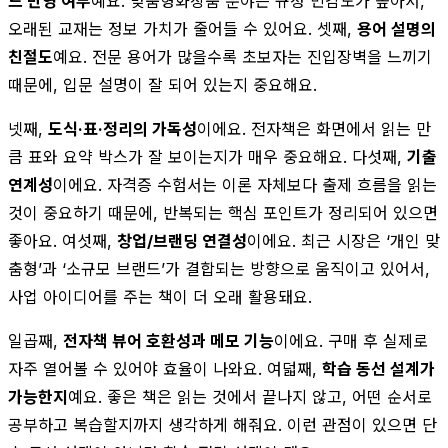
드 반영 여부
예요. 맞춤형화장품 분야는 규정 민감도가 높아서,
오래된 교재는 정보 가치가 줄어들 수 있어요. 셋째,
용어 설명의
친절도
예요. 전문 용어가 많을수록 초보자는 진입장벽을 느끼기
때문에, 입문 설명이 잘 되어 있는지 중요해요.
넷째,
도식·표·정리의 가독성
이에요. 전자책은 화면에서 읽는 만
큼 표와 요약 박스가 잘 보이는지가 매우 중요해요. 다섯째,
기출
연계성
이에요. 자격증 수험서는 이론 자체보다 출제 흐름을 읽는
것이 중요하기 때문에, 반복되는 핵심 포인트가 정리되어 있으면
좋아요. 여섯째,
창업/브랜딩 연결성
이에요. 최근 시장은 ‘개인 맞
춤형’과 ‘소규모 브랜드’가 결합되는 방향으로 움직이고 있어서,
사업 아이디어를 주는 책이 더 오래 활용돼요.
일곱째,
전자책 뷰어 호환성과 메모 기능
이에요. 구매 후 실제로
자주 열어볼 수 있어야 효율이 나와요. 여덟째,
학습 동선 설계가
가능한지
예요. 좋은 책은 읽는 것에서 끝나지 않고, 어떤 순서로
공부하고 복습할지까지 생각하게 해줘요. 이런 관점이 있으면 단