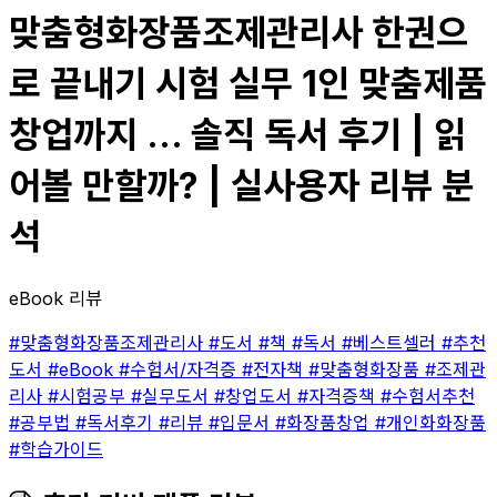
맞춤형화장품조제관리사 한권으
로 끝내기 시험 실무 1인 맞춤제품
창업까지 ... 솔직 독서 후기 | 읽
어볼 만할까? | 실사용자 리뷰 분
석
eBook 리뷰
#맞춤형화장품조제관리사
#도서
#책
#독서
#베스트셀러
#추천
도서
#eBook
#수험서/자격증
#전자책
#맞춤형화장품
#조제관
리사
#시험공부
#실무도서
#창업도서
#자격증책
#수험서추천
#공부법
#독서후기
#리뷰
#입문서
#화장품창업
#개인화화장품
#학습가이드