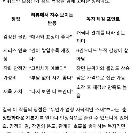
키워드와 순정만화 장르 특성을 함께 고려한 정리예요.
리뷰에서 자주 보이는
장점
독자 체감 포인트
반응
캐릭터 관계를 따라 읽는
감정선 몰입
“대사와 표정이 좋다”
재미
시리즈 연속
“권이 쌓일수록 재밌
6권부터도 누적 감상이 살
성
다”
아남
작화 안정감
“그림체가 예쁘다”
장면 분위기와 몰입도 상승
가성비
“부담 없이 사기 좋다”
낮은 가격으로 접근 가능
소장 후 재감상 만족도 높
재독 가치
“다시 보면 더 보인다”
음
결국 이 작품의 장점은 “무언가 엄청 자극적인 소재”보다는,
순
정만화다운 기본기
를 얼마나 안정적으로 즐길 수 있느냐에 있어
요. 감정의 결, 장면의 온도, 관계의 호흡을 좋아하는 독자라면