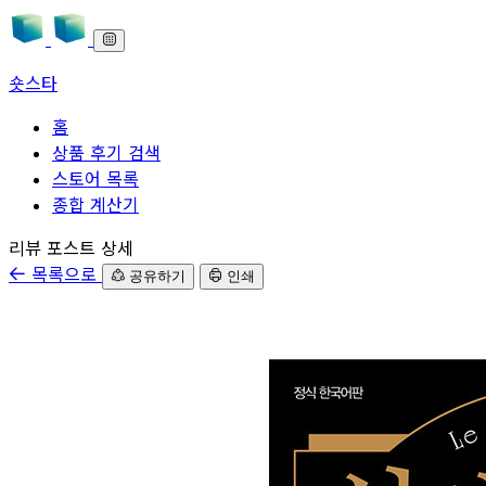
숏스타
홈
상품 후기 검색
스토어 목록
종합 계산기
본문으로 바로가기
리뷰 포스트 상세
목록으로
공유하기
인쇄