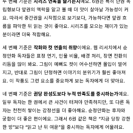
두 번째 기준은
시리즈 연독을 즐기는지
예요. 6권은 특히 단권 독
립형보다 앞권의 맥락을 알고 볼 때 더 맛이 살아날 가능성이 커
요. 따라서 중간권을 시작점으로 보기보다, 가능하다면 앞권 흐
름을 파악한 뒤 읽는 것이 좋아요. 시리즈를 모으는 재미가 있는
분이라면 더욱 적합해요.
세 번째 기준은
작화와 컷 연출의 취향
이에요. 웹 리서치에서 순
정만화 독자들은 표정 연기, 인물 비율, 배경 처리, 장면 전환의
리듬을 많이 봐요. 그림이 예뻐도 컷이 어수선하면 몰입이 떨어
지고, 반대로 그림이 단정하면 이야기의 분위기가 훨씬 좋아져
요. 이 작품도 그런 요소를 중요하게 보는 독자에게 더 맞아요.
네 번째 기준은
권당 완성도보다 누적 만족도를 중시하는가
예요.
일부 독자는 한 권에서 큰 사건이 터져야 만족하지만, 또 다른 독
자는 천천히 쌓이는 감정선을 더 좋아해요. 순정만화는 후자와
궁합이 더 좋은 편이에요. 그래서 6권 같은 책은 “지금 당장 강한
한 방”보다 “읽고 난 뒤 여운”을 중시하는 독자에게 어울려요.