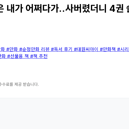
 내가 어쩌다가..사버렸더니 4권 솔
만화
#만화
#순정만화 리뷰
#독서 후기
#대원씨아이
#만화책
#시리
만화
#선물용 책
#책 추천