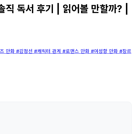
직 독서 후기 | 읽어볼 만할까? |
즈 만화
#감정선
#캐릭터 관계
#로맨스 만화
#여성향 만화
#장르