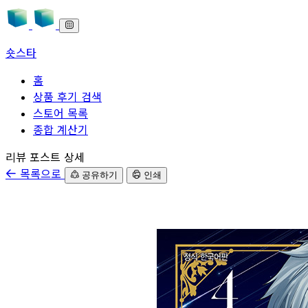
숏스타
홈
상품 후기 검색
스토어 목록
종합 계산기
본문으로 바로가기
리뷰 포스트 상세
목록으로
공유하기
인쇄