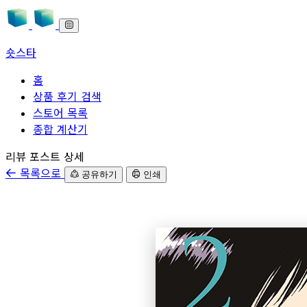
숏스타
홈
상품 후기 검색
스토어 목록
종합 계산기
본문으로 바로가기
리뷰 포스트 상세
목록으로
공유하기
인쇄