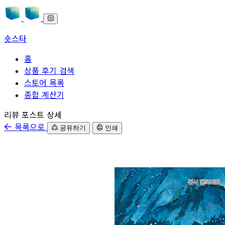
숏스타
홈
상품 후기 검색
스토어 목록
종합 계산기
본문으로 바로가기
리뷰 포스트 상세
목록으로
공유하기
인쇄