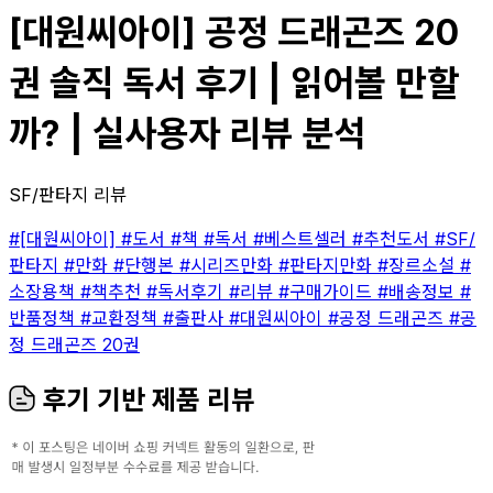
[대원씨아이] 공정 드래곤즈 20
권 솔직 독서 후기 | 읽어볼 만할
까? | 실사용자 리뷰 분석
SF/판타지 리뷰
#[대원씨아이]
#도서
#책
#독서
#베스트셀러
#추천도서
#SF/
판타지
#만화
#단행본
#시리즈만화
#판타지만화
#장르소설
#
소장용책
#책추천
#독서후기
#리뷰
#구매가이드
#배송정보
#
반품정책
#교환정책
#출판사
#대원씨아이
#공정 드래곤즈
#공
정 드래곤즈 20권
후기 기반 제품 리뷰