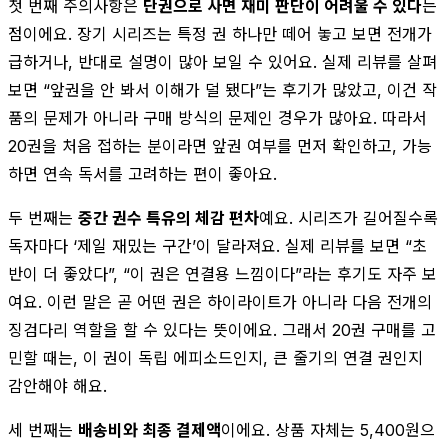
첫 번째 주의사항은
단권으로 사면 재미 판단이 어려울 수 있다
는
점이에요. 장기 시리즈는 특정 권 하나만 떼어 놓고 보면 전개가
급하거나, 반대로 설명이 많아 보일 수 있어요. 실제 리뷰를 살펴
보면 “앞권을 안 봐서 이해가 덜 됐다”는 후기가 많았고, 이건 작
품의 문제가 아니라 구매 방식의 문제인 경우가 많아요. 따라서
20권을 처음 접하는 분이라면 앞권 여부를 먼저 확인하고, 가능
하면 연속 독서를 고려하는 편이 좋아요.
두 번째는
중간 권수 특유의 체감 편차
예요. 시리즈가 길어질수록
독자마다 ‘제일 재밌는 구간’이 달라져요. 실제 리뷰를 보면 “초
반이 더 좋았다”, “이 권은 연결용 느낌이다”라는 후기도 자주 보
여요. 이런 말은 곧 어떤 권은 하이라이트가 아니라 다음 전개의
징검다리 역할을 할 수 있다는 뜻이에요. 그래서 20권 구매를 고
민할 때는, 이 권이 독립 에피소드인지, 큰 줄기의 연결 권인지
감안해야 해요.
세 번째는
배송비와 최종 결제액
이에요. 상품 자체는 5,400원으