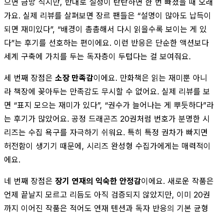
으면 금방 식지만, 반대로 설정이 탄탄하면 한 번 빠졌을 때 오래
가요. 실제 리뷰를 살펴보면 장르 팬들은 “설명이 많아도 납득이
되면 재미있다”, “배경이 촘촘해서 다시 읽을수록 보이는 게 있
다”는 후기를 선호하는 편이에요. 이런 반응은 단순한 액션보다
세계 구축에 가치를 두는 독자층이 두텁다는 걸 보여줘요.
세 번째 장점은
소장 만족감
이에요. 만화책은 읽는 재미뿐 아니
라 책장에 꽂아두는 만족감도 무시할 수 없어요. 실제 리뷰를 보
면 “표지 모으는 재미가 있다”, “권수가 늘어나는 게 뿌듯하다”라
는 후기가 많았어요. 공정 드래곤즈 20권처럼 번호가 분명한 시
리즈는 수집 욕구를 자극하기 쉬워요. 특히 특정 권차가 빠지면
허전함이 생기기 때문에, 시리즈 완성형 수집가에게는 매력적이
에요.
네 번째 장점은
장기 연재의 익숙한 안정감
이에요. 새로운 작품은
언제 끝날지 모르고 리듬도 아직 검증되지 않았지만, 이미 20권
까지 이어진 작품은 적어도 연재 텐션과 독자 반응의 기본 균형