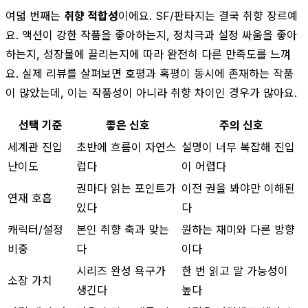
여덟 번째는
취향 적합성
이에요. SF/판타지는 결국 취향 장르예
요. 액션이 강한 작품을 좋아하는지, 정치극과 설정 싸움을 좋아
하는지, 성장물에 끌리는지에 따라 완전히 다른 만족도를 느껴
요. 실제 리뷰를 살펴보면 호평과 혹평이 동시에 존재하는 작품
이 많았는데, 이는 작품성이 아니라 취향 차이인 경우가 많아요.
선택 기준
좋은 신호
주의 신호
세계관 진입
초반에 흐름이 자연스
설명이 너무 복잡해 진입
난이도
럽다
이 어렵다
권마다 읽는 포인트가
이전 권을 봐야만 이해된
연재 호흡
있다
다
캐릭터/설정
본인 취향 축과 맞는
원하는 재미와 다른 방향
비중
다
이다
시리즈 완성 욕구가
한 번 읽고 말 가능성이
소장 가치
생긴다
높다