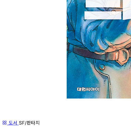
도서
SF/판타지