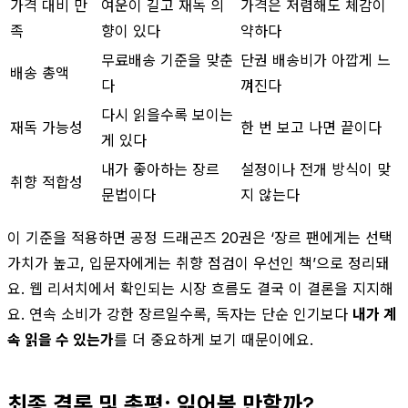
가격 대비 만
여운이 길고 재독 의
가격은 저렴해도 체감이
족
향이 있다
약하다
무료배송 기준을 맞춘
단권 배송비가 아깝게 느
배송 총액
다
껴진다
다시 읽을수록 보이는
재독 가능성
한 번 보고 나면 끝이다
게 있다
내가 좋아하는 장르
설정이나 전개 방식이 맞
취향 적합성
문법이다
지 않는다
이 기준을 적용하면 공정 드래곤즈 20권은 ‘장르 팬에게는 선택
가치가 높고, 입문자에게는 취향 점검이 우선인 책’으로 정리돼
요. 웹 리서치에서 확인되는 시장 흐름도 결국 이 결론을 지지해
요. 연속 소비가 강한 장르일수록, 독자는 단순 인기보다
내가 계
속 읽을 수 있는가
를 더 중요하게 보기 때문이에요.
최종 결론 및 총평: 읽어볼 만할까?