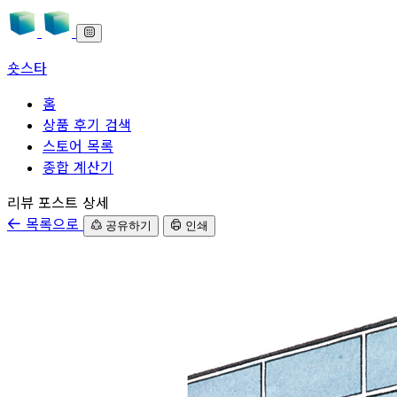
숏스타
홈
상품 후기 검색
스토어 목록
종합 계산기
본문으로 바로가기
리뷰 포스트 상세
목록으로
공유하기
인쇄