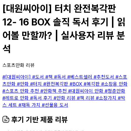
[대원씨아이] 터치 완전복각판
12- 16 BOX 솔직 독서 후기 | 읽
어볼 만할까? | 실사용자 리뷰 분
석
스포츠만화 리뷰
#[대원씨아이]
#도서
#책
#독서
#베스트셀러
#추천도서
#스포
츠만화
#만화
#터치
#완전복각판
#BOX
#복각판
#소장용 만화
#스포츠 만화 추천
#만화책 추천
#대원씨아이 만화
#청춘만화
#레트로 만화
#독서 후기
#만화 리뷰
#책 리뷰
#소장가치
#박
스 세트
#재독 가치
#선물용 도서
후기 기반 제품 리뷰