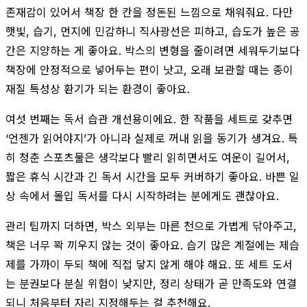
존재감이 있어서 책장 한 칸을 정돈된 느낌으로 채워줘요. 다만
햇빛, 습기, 먼지에 민감하니 직사광선은 피하고, 습도가 높은 공
간은 지양하는 게 좋아요. 박스의 변형을 줄이려면 세워두기보다
책장에 안정적으로 넣어두는 편이 낫고, 오래 보관할 때는 종이
재질 특성상 환기가 되는 환경이 좋아요.
여섯 번째는 독서 습관 개선용이에요. 한 작품을 세트로 갖추면
‘언젠가 읽어야지’가 아니라 실제로 꺼내 읽을 동기가 생겨요. 특
히 청춘 스포츠물은 생각보다 빨리 읽히면서도 여운이 길어서,
짧은 휴식 시간과 긴 독서 시간을 모두 커버하기 좋아요. 바쁜 일
상 속에서 몰입 독서를 다시 시작하려는 분에게도 괜찮아요.
관리 팁까지 더하면, 박스 외부는 마른 천으로 가볍게 닦아주고,
책은 너무 꽉 끼우지 않는 것이 좋아요. 습기 많은 계절에는 제습
제를 가까이 두되 책에 직접 닿지 않게 해야 해요. 또 세트 도서
는 분권보다 분실 위험이 낮지만, 정리 상태가 곧 만족도와 연결
되니 처음부터 자리 지정해두는 걸 추천해요.