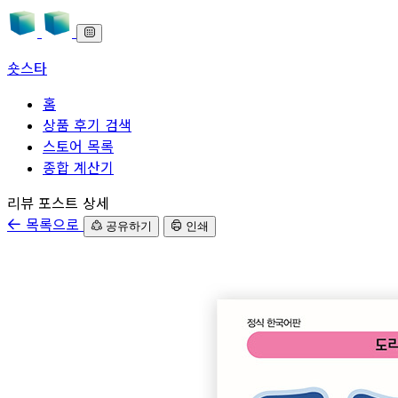
숏스타
홈
상품 후기 검색
스토어 목록
종합 계산기
본문으로 바로가기
리뷰 포스트 상세
목록으로
공유하기
인쇄