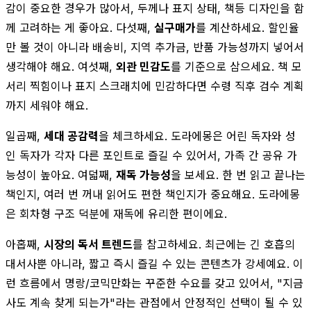
감이 중요한 경우가 많아서, 두께나 표지 상태, 책등 디자인을 함
께 고려하는 게 좋아요. 다섯째,
실구매가
를 계산하세요. 할인율
만 볼 것이 아니라 배송비, 지역 추가금, 반품 가능성까지 넣어서
생각해야 해요. 여섯째,
외관 민감도
를 기준으로 삼으세요. 책 모
서리 찍힘이나 표지 스크래치에 민감하다면 수령 직후 검수 계획
까지 세워야 해요.
일곱째,
세대 공감력
을 체크하세요. 도라에몽은 어린 독자와 성
인 독자가 각자 다른 포인트로 즐길 수 있어서, 가족 간 공유 가
능성이 높아요. 여덟째,
재독 가능성
을 보세요. 한 번 읽고 끝나는
책인지, 여러 번 꺼내 읽어도 편한 책인지가 중요해요. 도라에몽
은 회차형 구조 덕분에 재독에 유리한 편이에요.
아홉째,
시장의 독서 트렌드
를 참고하세요. 최근에는 긴 호흡의
대서사뿐 아니라, 짧고 즉시 즐길 수 있는 콘텐츠가 강세예요. 이
런 흐름에서 명랑/코믹만화는 꾸준한 수요를 갖고 있어서, "지금
사도 계속 찾게 되는가"라는 관점에서 안정적인 선택이 될 수 있