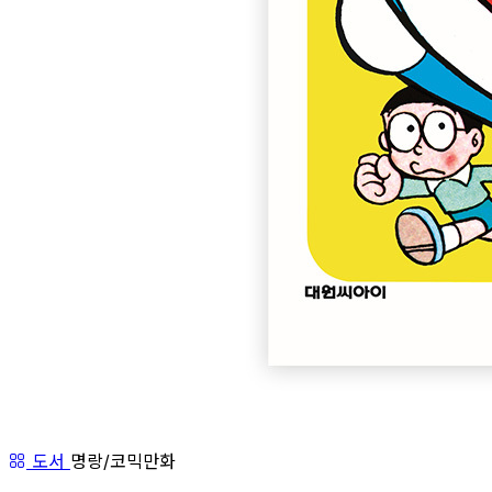
도서
명랑/코믹만화