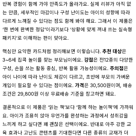
반복 경험이 함께 가야 만족도가 올라가요. 실제 리뷰가 아직 없
는 만큼, 세부적인 마감이나 구성 난이도는 아이의 성향에 따라
다르게 느껴질 수 있다는 점도 함께 봐야 해요. 그래서 이 제품은
‘한 번에 완벽한 정답’이라기보다 ‘상황에 맞게 꺼내 쓰는 실속형
패키지’로 이해하는 편이 맞아요.
핵심만 요약한 카드처럼 정리해보면 이렇습니다.
추천 대상
은
3~6세 집콕 놀이를 찾는 부모님이에요.
강점
은 전12종의 다양한
구성, 손을 쓰는 활동 중심, 반복 활용 가능성이에요.
주의점
은
아이 나이에 따라 난이도 체감이 다르고, 초반에 부모의 가벼운
개입이 필요할 수 있다는 점이에요.
가격
은 30,500원이며, 배송
조건은 29,800원 이상 무료배송 기준을 참고하면 돼요.
결론적으로 이 제품은 ‘읽는 책’보다 ‘함께 하는 놀이책’에 가까워
요. 아이가 조용히 앉아 무언가를 완성하는 과정에서 성취감을
느끼게 하고 싶다면 꽤 괜찮은 선택이에요. 반대로 아주 강한 교
육 효과나 고난도 콘텐츠를 기대한다면 다른 종류의 교재가 더