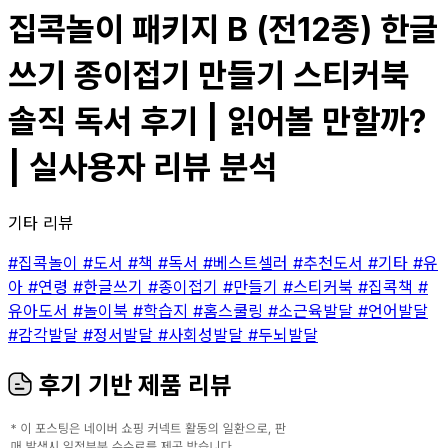
집콕놀이 패키지 B (전12종) 한글
쓰기 종이접기 만들기 스티커북
솔직 독서 후기 | 읽어볼 만할까?
| 실사용자 리뷰 분석
기타 리뷰
#집콕놀이
#도서
#책
#독서
#베스트셀러
#추천도서
#기타
#유
아
#연령
#한글쓰기
#종이접기
#만들기
#스티커북
#집콕책
#
유아도서
#놀이북
#학습지
#홈스쿨링
#소근육발달
#언어발달
#감각발달
#정서발달
#사회성발달
#두뇌발달
후기 기반 제품 리뷰