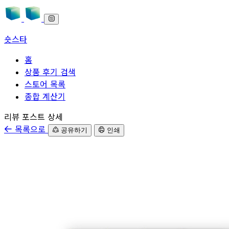
숏스타
홈
상품 후기 검색
스토어 목록
종합 계산기
본문으로 바로가기
리뷰 포스트 상세
목록으로
공유하기
인쇄