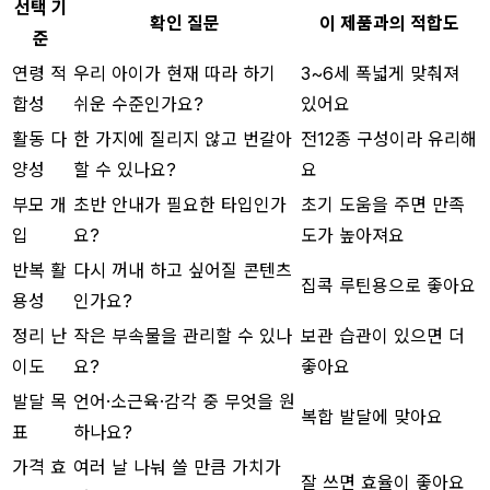
선택 기
확인 질문
이 제품과의 적합도
준
연령 적
우리 아이가 현재 따라 하기
3~6세 폭넓게 맞춰져
합성
쉬운 수준인가요?
있어요
활동 다
한 가지에 질리지 않고 번갈아
전12종 구성이라 유리해
양성
할 수 있나요?
요
부모 개
초반 안내가 필요한 타입인가
초기 도움을 주면 만족
입
요?
도가 높아져요
반복 활
다시 꺼내 하고 싶어질 콘텐츠
집콕 루틴용으로 좋아요
용성
인가요?
정리 난
작은 부속물을 관리할 수 있나
보관 습관이 있으면 더
이도
요?
좋아요
발달 목
언어·소근육·감각 중 무엇을 원
복합 발달에 맞아요
표
하나요?
가격 효
여러 날 나눠 쓸 만큼 가치가
잘 쓰면 효율이 좋아요