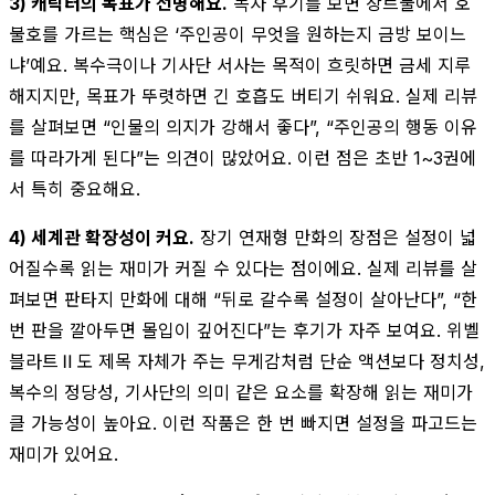
3) 캐릭터의 목표가 선명해요.
독자 후기를 보면 장르물에서 호
불호를 가르는 핵심은 ‘주인공이 무엇을 원하는지 금방 보이느
냐’예요. 복수극이나 기사단 서사는 목적이 흐릿하면 금세 지루
해지지만, 목표가 뚜렷하면 긴 호흡도 버티기 쉬워요. 실제 리뷰
를 살펴보면 “인물의 의지가 강해서 좋다”, “주인공의 행동 이유
를 따라가게 된다”는 의견이 많았어요. 이런 점은 초반 1~3권에
서 특히 중요해요.
4) 세계관 확장성이 커요.
장기 연재형 만화의 장점은 설정이 넓
어질수록 읽는 재미가 커질 수 있다는 점이에요. 실제 리뷰를 살
펴보면 판타지 만화에 대해 “뒤로 갈수록 설정이 살아난다”, “한
번 판을 깔아두면 몰입이 깊어진다”는 후기가 자주 보여요. 위벨
블라트Ⅱ도 제목 자체가 주는 무게감처럼 단순 액션보다 정치성,
복수의 정당성, 기사단의 의미 같은 요소를 확장해 읽는 재미가
클 가능성이 높아요. 이런 작품은 한 번 빠지면 설정을 파고드는
재미가 있어요.