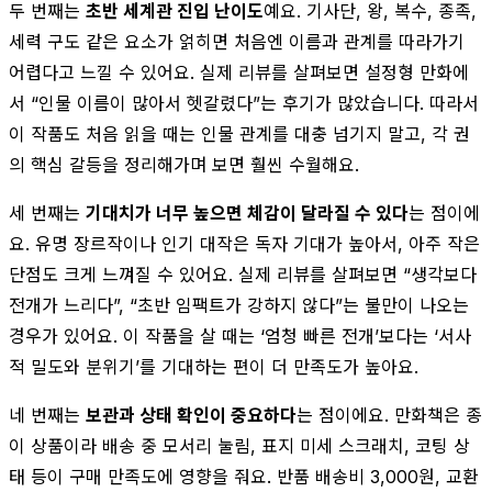
두 번째는
초반 세계관 진입 난이도
예요. 기사단, 왕, 복수, 종족,
세력 구도 같은 요소가 얽히면 처음엔 이름과 관계를 따라가기
어렵다고 느낄 수 있어요. 실제 리뷰를 살펴보면 설정형 만화에
서 “인물 이름이 많아서 헷갈렸다”는 후기가 많았습니다. 따라서
이 작품도 처음 읽을 때는 인물 관계를 대충 넘기지 말고, 각 권
의 핵심 갈등을 정리해가며 보면 훨씬 수월해요.
세 번째는
기대치가 너무 높으면 체감이 달라질 수 있다
는 점이에
요. 유명 장르작이나 인기 대작은 독자 기대가 높아서, 아주 작은
단점도 크게 느껴질 수 있어요. 실제 리뷰를 살펴보면 “생각보다
전개가 느리다”, “초반 임팩트가 강하지 않다”는 불만이 나오는
경우가 있어요. 이 작품을 살 때는 ‘엄청 빠른 전개’보다는 ‘서사
적 밀도와 분위기’를 기대하는 편이 더 만족도가 높아요.
네 번째는
보관과 상태 확인이 중요하다
는 점이에요. 만화책은 종
이 상품이라 배송 중 모서리 눌림, 표지 미세 스크래치, 코팅 상
태 등이 구매 만족도에 영향을 줘요. 반품 배송비 3,000원, 교환