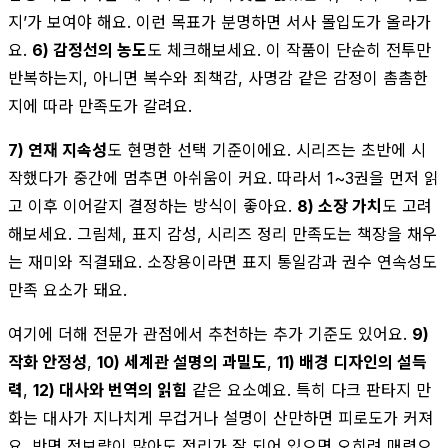
지’가 보여야 해요. 이런 목표가 분명하면 서사 몰입도가 올라가
요.
6) 감정선의 농도
도 체크해보세요. 이 작품이 단순히 전투만
반복하는지, 아니면 복수와 죄책감, 사명감 같은 감정이 촘촘한
지에 따라 만족도가 갈려요.
7) 연재 지속성
도 현명한 선택 기준이에요. 시리즈는 초반에 시
작했다가 중간에 멈추면 아쉬움이 커요. 따라서 1~3권을 먼저 읽
고 이후 이어갈지 결정하는 방식이 좋아요.
8) 소장 가치
도 고려
해보세요. 그림체, 표지 감성, 시리즈 정리 만족도는 책장을 채우
는 재미와 직결돼요. 소장용이라면 표지 통일감과 권수 연속성도
만족 요소가 돼요.
여기에 더해 전문가 관점에서 추천하는 추가 기준도 있어요.
9)
작화 안정성
,
10) 세계관 설명의 과밀도
,
11) 배경 디자인의 설득
력
,
12) 대사와 번역의 읽힘
같은 요소예요. 특히 다크 판타지 만
화는 대사가 지나치게 무겁거나 설명이 산만하면 피로도가 커져
요. 반면 정보량이 많아도 정리가 잘 되어 있으면 오히려 매력으