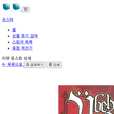
숏스타
홈
상품 후기 검색
스토어 목록
종합 계산기
본문으로 바로가기
리뷰 포스트 상세
목록으로
공유하기
인쇄