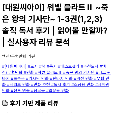
[대원씨아이] 위벨 블라트Ⅱ ~죽
은 왕의 기사단~ 1-3권(1,2,3)
솔직 독서 후기 | 읽어볼 만할까?
| 실사용자 리뷰 분석
액션/무협만화 리뷰
#[대원씨아이]
#도서
#책
#독서
#베스트셀러
#추천도서
#액
션/무협만화
#만화
#위벨 블라트Ⅱ
#죽은 왕의 기사단
#다크 판
타지
#복수극
#기사단 만화
#판타지 만화
#액션 만화
#무협 만
화
#시리즈 만화
#만화 추천
#독서 후기
#소장용 만화
#세계관
만화
#전투 연출
#장르물
#입문용 만화
후기 기반 제품 리뷰