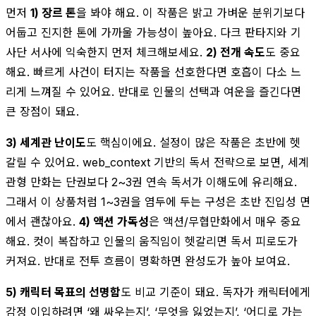
먼저
1) 장르 톤
을 봐야 해요. 이 작품은 밝고 가벼운 분위기보다
어둡고 진지한 톤에 가까울 가능성이 높아요. 다크 판타지와 기
사단 서사에 익숙한지 먼저 체크해보세요.
2) 전개 속도
도 중요
해요. 빠르게 사건이 터지는 작품을 선호한다면 호흡이 다소 느
리게 느껴질 수 있어요. 반대로 인물의 선택과 여운을 즐긴다면
큰 장점이 돼요.
3) 세계관 난이도
도 핵심이에요. 설정이 많은 작품은 초반에 헷
갈릴 수 있어요. web_context 기반의 독서 전략으로 보면, 세계
관형 만화는 단권보다 2~3권 연속 독서가 이해도에 유리해요.
그래서 이 상품처럼 1~3권을 염두에 두는 구성은 초반 진입성 면
에서 괜찮아요.
4) 액션 가독성
은 액션/무협만화에서 매우 중요
해요. 컷이 복잡하고 인물의 움직임이 헷갈리면 독서 피로도가
커져요. 반대로 전투 흐름이 명확하면 완성도가 높아 보여요.
5) 캐릭터 목표의 선명함
도 비교 기준이 돼요. 독자가 캐릭터에게
감정 이입하려면 ‘왜 싸우는지’, ‘무엇을 잃었는지’, ‘어디로 가는