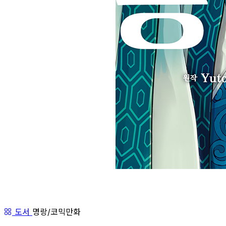
도서
명랑/코믹만화