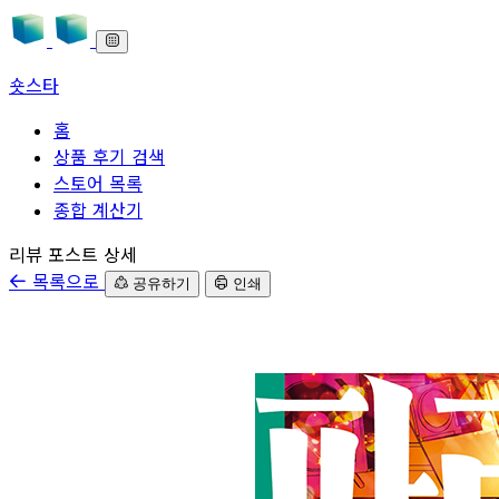
숏스타
홈
상품 후기 검색
스토어 목록
종합 계산기
본문으로 바로가기
리뷰 포스트 상세
목록으로
공유하기
인쇄