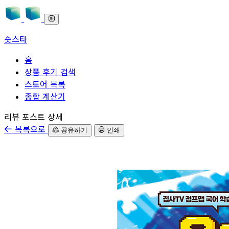
숏스타
홈
상품 후기 검색
스토어 목록
종합 계산기
본문으로 바로가기
리뷰 포스트 상세
목록으로
공유하기
인쇄