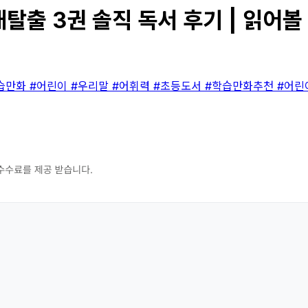
탈출 3권 솔직 독서 후기 | 읽어볼
학습만화
#어린이
#우리말
#어휘력
#초등도서
#학습만화추천
#어린