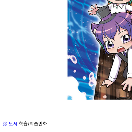
도서
학습/학습만화