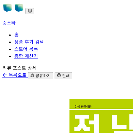
숏스타
홈
상품 후기 검색
스토어 목록
종합 계산기
본문으로 바로가기
리뷰 포스트 상세
목록으로
공유하기
인쇄