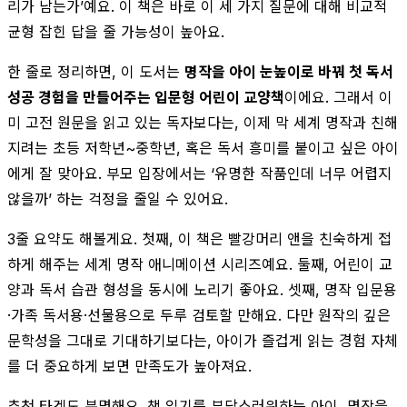
리가 남는가’예요. 이 책은 바로 이 세 가지 질문에 대해 비교적
균형 잡힌 답을 줄 가능성이 높아요.
한 줄로 정리하면, 이 도서는
명작을 아이 눈높이로 바꿔 첫 독서
성공 경험을 만들어주는 입문형 어린이 교양책
이에요. 그래서 이
미 고전 원문을 읽고 있는 독자보다는, 이제 막 세계 명작과 친해
지려는 초등 저학년~중학년, 혹은 독서 흥미를 붙이고 싶은 아이
에게 잘 맞아요. 부모 입장에서는 ‘유명한 작품인데 너무 어렵지
않을까’ 하는 걱정을 줄일 수 있어요.
3줄 요약도 해볼게요. 첫째, 이 책은 빨강머리 앤을 친숙하게 접
하게 해주는 세계 명작 애니메이션 시리즈예요. 둘째, 어린이 교
양과 독서 습관 형성을 동시에 노리기 좋아요. 셋째, 명작 입문용
·가족 독서용·선물용으로 두루 검토할 만해요. 다만 원작의 깊은
문학성을 그대로 기대하기보다는, 아이가 즐겁게 읽는 경험 자체
를 더 중요하게 보면 만족도가 높아져요.
추천 타겟도 분명해요. 책 읽기를 부담스러워하는 아이, 명작을