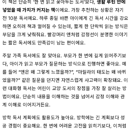
이 책은 단순히 ‘한 번 읽고 꽂아두는 도서’보다,
생활 루틴 안에
넣었을 때 가치가 커지는 책
이에요. 가장 추천하는 상황은 자기
전 10분 독서예요. 하루 종일 바쁜 아이에게 긴 독서 시간을 강요
하면 오히려 책과 멀어질 수 있는데, 짧게 한 단락씩 읽는 방식은
부담을 크게 낮춰줘요. 빨강머리 앤처럼 감정선이 분명한 이야기
는 짧은 독서에도 만족감이 남는 편이에요.
주말 가족 독서에도 잘 맞아요. 부모가 한 번에 길게 읽어주기보
다, 아이가 읽고 부모가 질문하는 방식으로 진행하면 좋아요. 예
를 들어 “앤은 왜 그렇게 느꼈을까?”, “마릴라의 태도는 왜 바뀌
었을까?” 같은 질문을 던지면 자연스럽게 사고력이 확장돼요. 이
런 대화형 독서는 어린이 교양 도서의 장점을 가장 잘 살리는 방
법이에요. 단순히 내용을 이해하는 것을 넘어서 감정 이해와 관
계 이해로 이어지거든요.
방학 독서 계획에도 활용도가 높아요. 방학에는 긴 계획보다 성
공 경험이 중요해요. 한 번에 어려운 고전을 읽히기보다, 이처럼