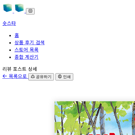
숏스타
홈
상품 후기 검색
스토어 목록
종합 계산기
본문으로 바로가기
리뷰 포스트 상세
목록으로
공유하기
인쇄