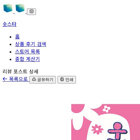
숏스타
홈
상품 후기 검색
스토어 목록
종합 계산기
본문으로 바로가기
리뷰 포스트 상세
목록으로
공유하기
인쇄