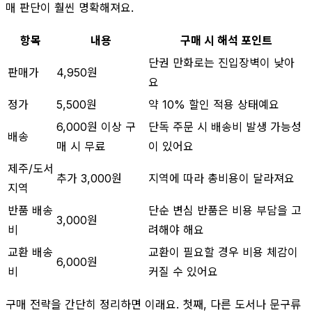
매 판단이 훨씬 명확해져요.
항목
내용
구매 시 해석 포인트
단권 만화로는 진입장벽이 낮아
판매가
4,950원
요
정가
5,500원
약 10% 할인 적용 상태예요
6,000원 이상 구
단독 주문 시 배송비 발생 가능성
배송
매 시 무료
이 있어요
제주/도서
추가 3,000원
지역에 따라 총비용이 달라져요
지역
반품 배송
단순 변심 반품은 비용 부담을 고
3,000원
비
려해야 해요
교환 배송
교환이 필요할 경우 비용 체감이
6,000원
비
커질 수 있어요
구매 전략을 간단히 정리하면 이래요. 첫째, 다른 도서나 문구류