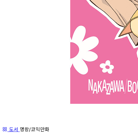
도서
명랑/코믹만화