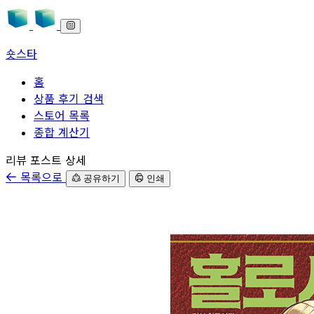
숏스타
홈
상품 후기 검색
스토어 목록
종합 계산기
본문으로 바로가기
리뷰 포스트 상세
목록으로
공유하기
인쇄