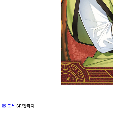
도서
SF/판타지