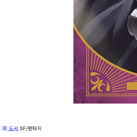
도서
SF/판타지