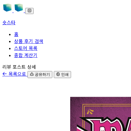
숏스타
홈
상품 후기 검색
스토어 목록
종합 계산기
본문으로 바로가기
리뷰 포스트 상세
목록으로
공유하기
인쇄