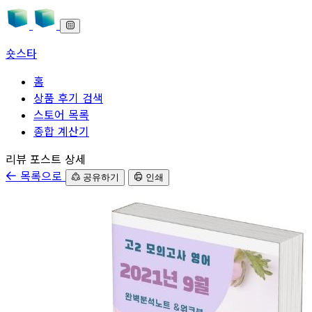
숏스타
홈
상품 후기 검색
스토어 목록
종합 계산기
본문으로 바로가기
리뷰 포스트 상세
목록으로
공유하기
인쇄