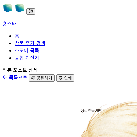
숏스타
홈
상품 후기 검색
스토어 목록
종합 계산기
본문으로 바로가기
리뷰 포스트 상세
목록으로
공유하기
인쇄