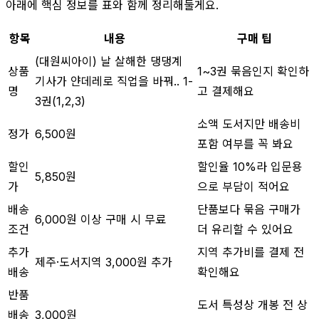
아래에 핵심 정보를 표와 함께 정리해둘게요.
항목
내용
구매 팁
(대원씨아이) 날 살해한 댕댕계
상품
1~3권 묶음인지 확인하
기사가 얀데레로 직업을 바꿔.. 1-
명
고 결제해요
3권(1,2,3)
소액 도서지만 배송비
정가
6,500원
포함 여부를 꼭 봐요
할인
할인율 10%라 입문용
5,850원
가
으로 부담이 적어요
배송
단품보다 묶음 구매가
6,000원 이상 구매 시 무료
조건
더 유리할 수 있어요
추가
지역 추가비를 결제 전
제주·도서지역 3,000원 추가
배송
확인해요
반품
도서 특성상 개봉 전 상
배송
3,000원