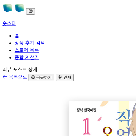
숏스타
홈
상품 후기 검색
스토어 목록
종합 계산기
본문으로 바로가기
리뷰 포스트 상세
목록으로
공유하기
인쇄