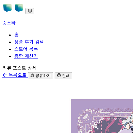
숏스타
홈
상품 후기 검색
스토어 목록
종합 계산기
본문으로 바로가기
리뷰 포스트 상세
목록으로
공유하기
인쇄