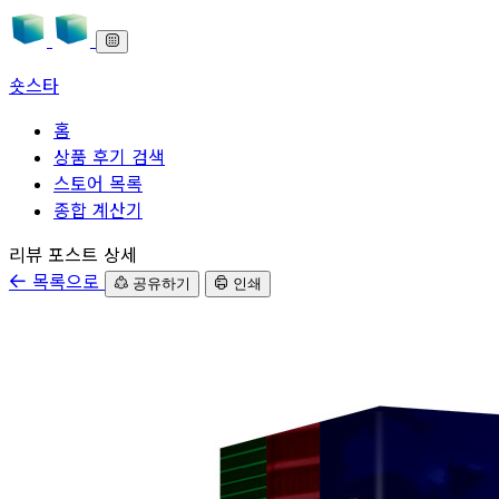
숏스타
홈
상품 후기 검색
스토어 목록
종합 계산기
본문으로 바로가기
리뷰 포스트 상세
목록으로
공유하기
인쇄