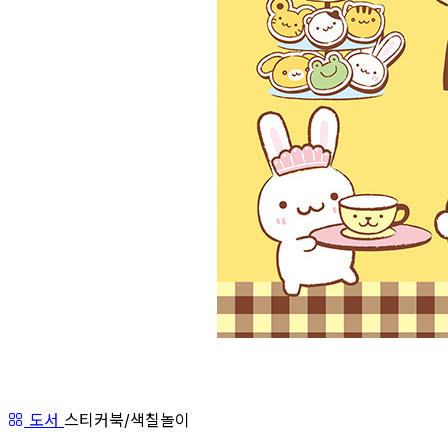
도서
스티커북/색칠놀이