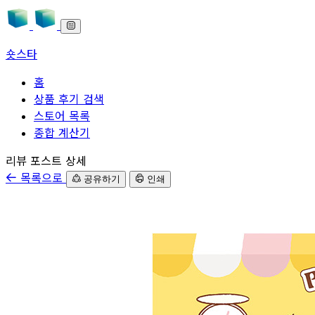
숏스타
홈
상품 후기 검색
스토어 목록
종합 계산기
본문으로 바로가기
리뷰 포스트 상세
목록으로
공유하기
인쇄