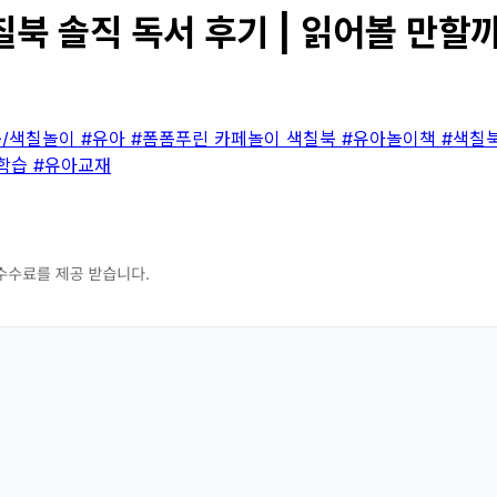
북 솔직 독서 후기 | 읽어볼 만할까
북/색칠놀이
#유아
#폼폼푸린 카페놀이 색칠북
#유아놀이책
#색칠
학습
#유아교재