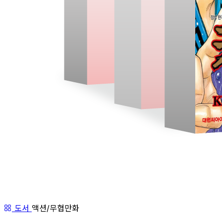
도서
액션/무협만화