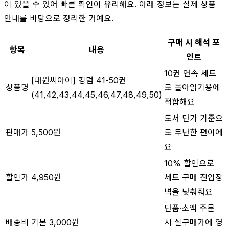
이 있을 수 있어 빠른 확인이 유리해요. 아래 정보는 실제 상품
안내를 바탕으로 정리한 거예요.
구매 시 해석 포
항목
내용
인트
10권 연속 세트
[대원씨아이] 킹덤 41-50권
상품명
로 몰아읽기용에
(41,42,43,44,45,46,47,48,49,50)
적합해요
도서 단가 기준으
판매가
5,500원
로 무난한 편이에
요
10% 할인으로
할인가
4,950원
세트 구매 진입장
벽을 낮춰줘요
단품·소액 주문
배송비
기본 3,000원
시 실구매가에 영