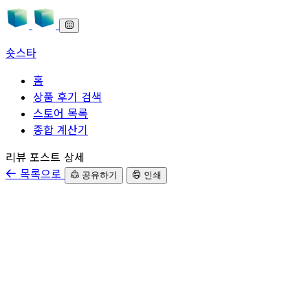
숏스타
홈
상품 후기 검색
스토어 목록
종합 계산기
본문으로 바로가기
리뷰 포스트 상세
목록으로
공유하기
인쇄