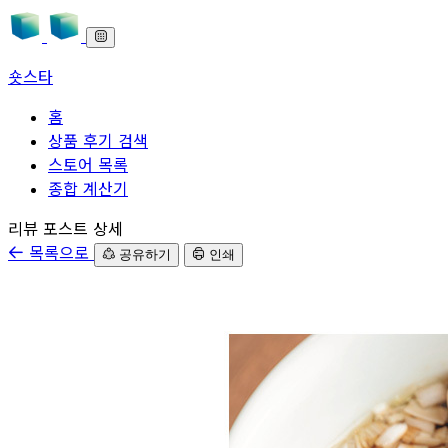
숏스타
홈
상품 후기 검색
스토어 목록
종합 계산기
본문으로 바로가기
리뷰 포스트 상세
목록으로
공유하기
인쇄