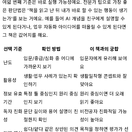
여덟 번째 기준은 바로 실행 가능성예요. 전문가 팁으로 가장 좋
은 판단법은 '책을 읽고 난 뒤 내가 바로 할 수 있는 행동이 생기
는가'를 보는 거예요. 예를 들어 AI 개념을 친구에게 설명할 수
있게 된다거나, 업무 자동화 아이디어를 떠올릴 수 있게 된다면
그 책은 값어치를 해요.
선택 기준
확인 방법
이 책과의 궁합
입문/중급/심화 중 어디에
입문자에게 유리해 보여
난도
가까운지 보기
요
생활·업무 사례가 있는지 확
생활밀착형 콘셉트와 잘
활용성
인하기
맞아요
정보 유효
특정 툴 중심인지 원리 중심
원리 중심이면 더 오래
기간
인지 보기
읽기 좋아요
독자 친화
문단 길이와 용어 설명이 친
비전공자 친화적일 가능
성
절한지 확인
성이 높아요
쉽다/얕다 같은 상반된 의견
목적을 정하면 평가가 선