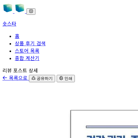
숏스타
홈
상품 후기 검색
스토어 목록
종합 계산기
본문으로 바로가기
리뷰 포스트 상세
목록으로
공유하기
인쇄