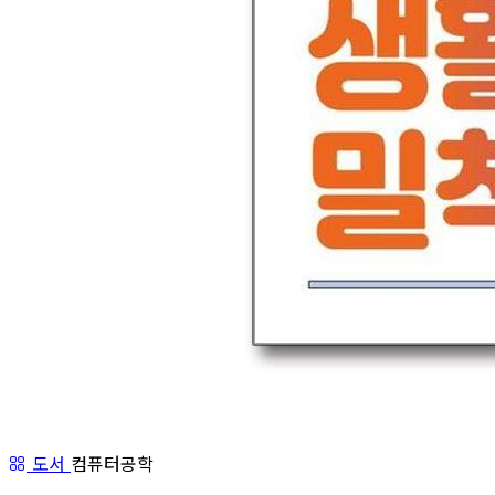
도서
컴퓨터공학