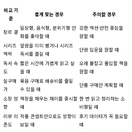
비교 기
좋게 맞는 경우
주의할 경우
준
일상형, 음식형, 분위기형 만
강한 액션·반전 중심을
장르 결
화를 좋아할 때
원할 때
시리즈
앞권을 이미 봤거나 시리즈
단권 입문을 원할 때
맥락
독서를 즐길 때
독서 속
짧은 시간에 가볍게 읽고 싶
오래 붙잡고 몰입할 책을
도
을 때
원할 때
실구매
묶음 구매로 배송비를 줄일
단품 구매만 계획할 때
가
수 있을 때
소장 성
책장을 채우는 재미를 중시할
한 번 읽고 정리하는 소
향
때
비형일 때
리뷰 의
작품 콘셉트만으로도 방향이
후기 데이터가 꼭 필요할
존도
보일 때
때