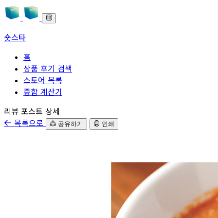
숏스타
홈
상품 후기 검색
스토어 목록
종합 계산기
본문으로 바로가기
리뷰 포스트 상세
목록으로
공유하기
인쇄