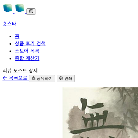
숏스타
홈
상품 후기 검색
스토어 목록
종합 계산기
본문으로 바로가기
리뷰 포스트 상세
목록으로
공유하기
인쇄