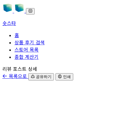
숏스타
홈
상품 후기 검색
스토어 목록
종합 계산기
본문으로 바로가기
리뷰 포스트 상세
목록으로
공유하기
인쇄