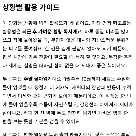
상황별 활용 가이드
이 만화는 상황에 따라 활용도가 꽤 넓어요. 가장 먼저 떠오르는
활용법은
퇴근 후 가벼운 힐링 독서
예요. 하루 종일 머리를 많이
쓰고 집에 돌아왔을 때, 무겁지 않은 대사와 장난스러운 분위기
는 피로를 줄여줘요. 한 권을 길게 붙잡지 않아도 되기 때문에,
짧은 시간에 기분 전환이 필요할 때 특히 잘 맞아요. 복잡한 추리
나 세계관 설명을 따라갈 힘이 없을 때 꺼내기 좋은 책이에요.
두 번째는
주말 몰아읽기
예요. 1권부터 10권까지 세트는 주말에
몰아 읽었을 때 장점이 더 커져요. 캐릭터의 장난과 반응이 누적
되면서 미세한 관계 변화가 보이기 때문이에요. 이 작품은 한 번
에 몰아 읽을수록 흐름이 자연스럽고, 감정선이 이어져서 재미가
살아나요. 커피 한 잔 옆에 두고 천천히 넘기면 가벼운 영화 한
편을 보는 듯한 기분을 얻을 수 있어요.
세 번째는
만화 입문용 독서 습관 만들기
예요. 평소 소설은 부담