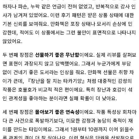
하자나 파손, 누락 같은 언급이 전혀 없었고, 반복적으로 감사 인
사가 남겨져 있었어요. 이런 후기 패턴은 받은 상품 상태에 대한
기본 신뢰를 보여줘요. 만화책은 포장 상태나 모서리 손상에 민
감한데, 적어도 이 상품에서는 그런 불만이 표면적으로 나타나지
않았어요.
두 번째 장점은
선물하기 좋은 무난함
이에요. 실제 리뷰를 살펴보
면 표현이 과장되지 않고 담백했어요. 그래서 누군가에게 부담
없이 건네기 좋은 도서라는 인상을 줘요. 만화책 선물은 취향 차
이가 큰데, 『장난을 잘 치는 타카기양』처럼 대중적인 감성의
작품은 호불호가 비교적 적은 편이에요. 특히 장난과 호감이 섞
인 관계성을 좋아하는 분이라면 실패 확률이 더 낮아요.
세 번째 장점은
몰아보기 좋은 연속성
이에요. 작품 특성상 회차마
다 큰 사건으로 폭발하기보다, 미묘한 감정과 농담의 축적이 재
미를 만드는 타입이에요. 그래서 1권부터 10권까지 이어 읽을수
록 관계의 결이 더 잘 살아나요. 이런 형식은 단권을 산발적으로