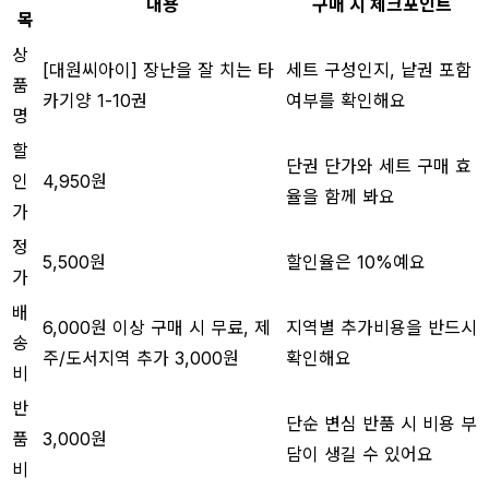
내용
구매 시 체크포인트
목
상
[대원씨아이] 장난을 잘 치는 타
세트 구성인지, 낱권 포함
품
카기양 1-10권
여부를 확인해요
명
할
단권 단가와 세트 구매 효
인
4,950원
율을 함께 봐요
가
정
5,500원
할인율은 10%예요
가
배
6,000원 이상 구매 시 무료, 제
지역별 추가비용을 반드시
송
주/도서지역 추가 3,000원
확인해요
비
반
단순 변심 반품 시 비용 부
품
3,000원
담이 생길 수 있어요
비