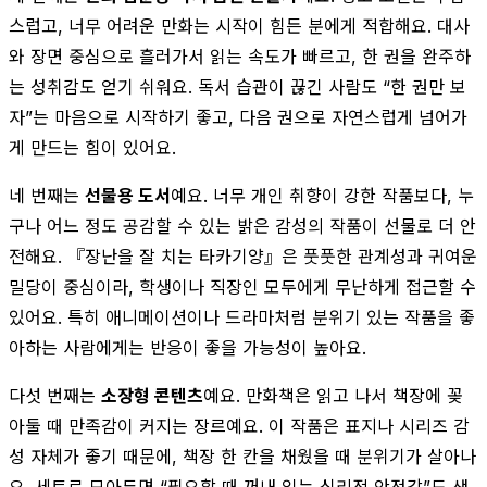
스럽고, 너무 어려운 만화는 시작이 힘든 분에게 적합해요. 대사
와 장면 중심으로 흘러가서 읽는 속도가 빠르고, 한 권을 완주하
는 성취감도 얻기 쉬워요. 독서 습관이 끊긴 사람도 “한 권만 보
자”는 마음으로 시작하기 좋고, 다음 권으로 자연스럽게 넘어가
게 만드는 힘이 있어요.
네 번째는
선물용 도서
예요. 너무 개인 취향이 강한 작품보다, 누
구나 어느 정도 공감할 수 있는 밝은 감성의 작품이 선물로 더 안
전해요. 『장난을 잘 치는 타카기양』은 풋풋한 관계성과 귀여운
밀당이 중심이라, 학생이나 직장인 모두에게 무난하게 접근할 수
있어요. 특히 애니메이션이나 드라마처럼 분위기 있는 작품을 좋
아하는 사람에게는 반응이 좋을 가능성이 높아요.
다섯 번째는
소장형 콘텐츠
예요. 만화책은 읽고 나서 책장에 꽂
아둘 때 만족감이 커지는 장르예요. 이 작품은 표지나 시리즈 감
성 자체가 좋기 때문에, 책장 한 칸을 채웠을 때 분위기가 살아나
요. 세트로 모아두면 “필요할 때 꺼내 읽는 심리적 안정감”도 생