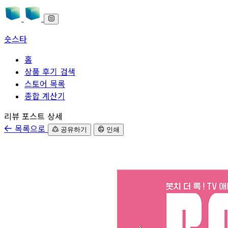
숏스타
홈
상품 후기 검색
스토어 목록
종합 계산기
본문으로 바로가기
리뷰 포스트 상세
목록으로
공유하기
인쇄