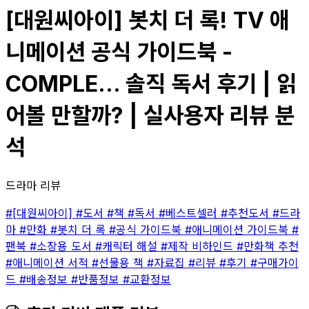
[대원씨아이] 봇치 더 록! TV 애
니메이션 공식 가이드북 -
COMPLE... 솔직 독서 후기 | 읽
어볼 만할까? | 실사용자 리뷰 분
석
드라마 리뷰
#[대원씨아이]
#도서
#책
#독서
#베스트셀러
#추천도서
#드라
마
#만화
#봇치 더 록
#공식 가이드북
#애니메이션 가이드북
#
팬북
#소장용 도서
#캐릭터 해설
#제작 비하인드
#만화책 추천
#애니메이션 서적
#선물용 책
#자료집
#리뷰
#후기
#구매가이
드
#배송정보
#반품정보
#교환정보