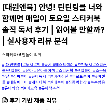
[대원앤북] 안녕! 틴틴팅클 너와
함께면 매일이 토요일 스티커북
솔직 독서 후기 | 읽어볼 만할까?
| 실사용자 리뷰 분석
스티커북/색칠놀이 리뷰
#[대원앤북]
#도서
#책
#독서
#베스트셀러
#추천도서
#스티커
북/색칠놀이
#유아
#유아놀이책
#스티커북
#색칠놀이
#소근육
발달
#집콕놀이
#유아독서
#놀이책추천
#부모표놀이
#유아선
물
#대원씨아이
#캐릭터북
#실내놀이
#집중력향상
#눈손협응
#유아학습
#놀이교육
#유아책추천
후기 기반 제품 리뷰