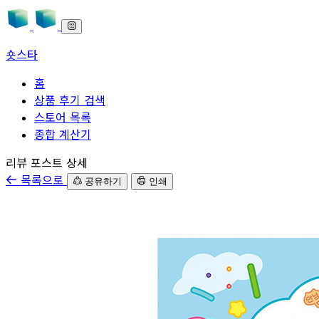
숏스타
홈
상품 후기 검색
스토어 목록
종합 계산기
본문으로 바로가기
리뷰 포스트 상세
목록으로
공유하기
인쇄