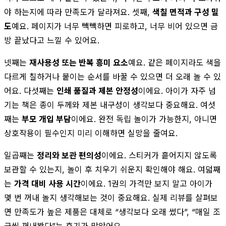
야 하는지에 따라 만족도가 달라져요. 셋째,
색칠 면적과 구성 밀
도
예요. 페이지가 너무 빽빽하면 피로하고, 너무 비어 있으면 금
방 끝났다고 느낄 수 있어요.
넷째는
재사용성 또는 반복 흥미 요소
예요. 같은 페이지라도 색을
다르게 칠하거나 붙이는 순서를 바꿀 수 있으면 더 오래 놀 수 있
어요. 다섯째는
인쇄 품질과 제본 안정성
이에요. 아이가 자주 넘
기는 책은 종이 두께와 제본 내구성이 생각보다 중요해요. 여섯
째는
부모 개입 부담
이에요. 완전 독립 놀이가 가능한지, 아니면
상호작용이 필수인지 미리 이해하면 실망을 줄여요.
일곱째는
정리와 보관 편의성
이에요. 스티커가 흩어지지 않도록
보관할 수 있는지, 놀이 후 치우기 쉬운지 확인해야 해요. 여덟째
는
가격 대비 사용 시간
이에요. 1권의 가격만 보지 말고 아이가
몇 번 꺼내 놀지 생각해보는 것이 중요해요. 실제 리뷰를 살펴보
면 만족도가 높은 제품은 대체로 “생각보다 오래 썼다”, “매일 조
금씩 꺼내봤다”는 후기가 많았어요.