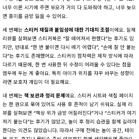
너무 이른 시기에 주면 부모가 거의 다 도와줘야 하고, 너무 늦으
면 흥미를 금방 잃을 수 있어요.
세 번째는
스티커 재질과 붙임성에 대한 기대치 조절
이에요. 실제
리뷰를 살펴보면 스티커북은 “잘 떼어져서 편했다”는 후기도 있
지만, 반대로 “한 번 붙이면 다시 떼기 어렵다”, “손에 잘 안 붙는
다”는 후기도 존재했어요. 스티커의 점착력은 제작 방식에 따라
다르기 때문에, 한 번 사용한 뒤 수정이 어려울 수 있다는 점을
염두에 두는 게 좋아요. 특히 아이가 위치를 자꾸 바꾸는 성향이
라면 보호자 개입이 더 필요해요.
네 번째는
책 보관과 정리 문제
예요. 스티커 시트와 색칠 페이지
는 한 권으로 묶여 있어도 사용 후 흔적이 남기 쉬워요. 실제 리
뷰를 살펴보면 “책상 위가 금방 어질러진다”거나 “스티커가 여기
저기 붙는다”는 후기가 많았고, 놀이 후 정리 습관을 함께 길러야
한다는 의견도 많았습니다. 따라서 구매 전에는 놀이 공간, 테이
블 크기, 휴지나 물티슈 준비 여부까지 함께 생각해두면 좋아요.