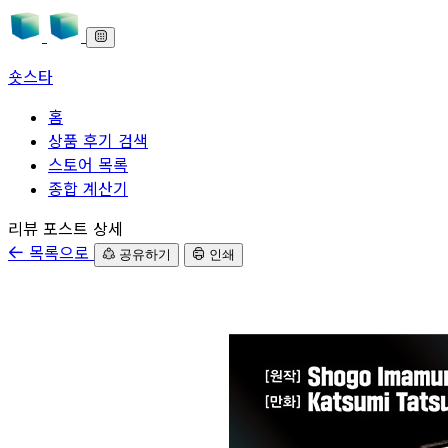
숏스타
홈
상품 후기 검색
스토어 목록
종합 계산기
본문으로 바로가기
리뷰 포스트 상세
목록으로
공유하기
인쇄