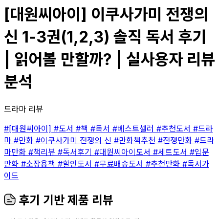
[대원씨아이] 이쿠사가미 전쟁의
신 1-3권(1,2,3) 솔직 독서 후기
| 읽어볼 만할까? | 실사용자 리뷰
분석
드라마 리뷰
#[대원씨아이]
#도서
#책
#독서
#베스트셀러
#추천도서
#드라
마
#만화
#이쿠사가미 전쟁의 신
#만화책추천
#전쟁만화
#드라
마만화
#책리뷰
#독서후기
#대원씨아이도서
#세트도서
#입문
만화
#소장용책
#할인도서
#무료배송도서
#추천만화
#독서가
이드
후기 기반 제품 리뷰