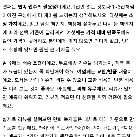
넷째는
연속 권수의 필요성
이에요. 1권만 읽는 것보다 1~3권처럼
이어진 구성에서 더 재미를 느끼는지 생각해보세요. 다섯째는
소
장 가치
예요. 읽고 넘길 책인지, 책장에 꽂아두고 다시 볼 책인지
에 따라 선택 기준이 달라져요. 여섯째는
가격 대비 만족도
예요.
할인 가격이 낮더라도 본인에게 맞지 않으면 의미가 없고, 반대
로 취향에 맞으면 훨씬 큰 가치를 줘요.
일곱째는
배송 조건
이에요. 무료배송 기준을 넘기는지, 지역 추
가 요금이 있는지 꼭 확인해야 해요. 여덟째는
교환/반품 대응
이
에요. 도서는 상태 이슈가 생길 수 있으니 교환 비용과 반품 비용
을 미리 보는 것이 좋아요. 아홉째는
리뷰 유무
예요. 리뷰가 많으
면 예측이 쉬워지고, 리뷰가 적으면 더 신중한 취향 검증이 필요
해요.
실제로 리뷰를 살펴보면 만화 독자들은 대체로 아래 기준으로 만
족도를 판단해요. “몰입이 되는가”, “중간에 손이 가는가”, “책장
이 예쁜가”, “권당 체감가가 괜찮은가”, “다음 권이 바로 궁금한