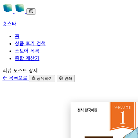
숏스타
홈
상품 후기 검색
스토어 목록
종합 계산기
본문으로 바로가기
리뷰 포스트 상세
목록으로
공유하기
인쇄