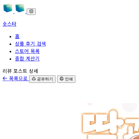
숏스타
홈
상품 후기 검색
스토어 목록
종합 계산기
본문으로 바로가기
리뷰 포스트 상세
목록으로
공유하기
인쇄