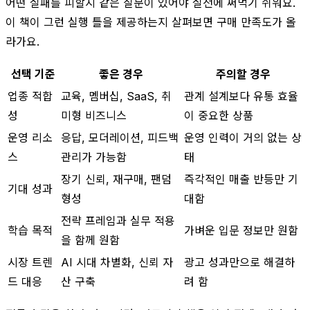
어떤 실패를 피할지 같은 질문이 있어야 실전에 써먹기 쉬워요.
이 책이 그런 실행 틀을 제공하는지 살펴보면 구매 만족도가 올
라가요.
선택 기준
좋은 경우
주의할 경우
업종 적합
교육, 멤버십, SaaS, 취
관계 설계보다 유통 효율
성
미형 비즈니스
이 중요한 상품
운영 리소
응답, 모더레이션, 피드백
운영 인력이 거의 없는 상
스
관리가 가능함
태
장기 신뢰, 재구매, 팬덤
즉각적인 매출 반등만 기
기대 성과
형성
대함
전략 프레임과 실무 적용
학습 목적
가벼운 입문 정보만 원함
을 함께 원함
시장 트렌
AI 시대 차별화, 신뢰 자
광고 성과만으로 해결하
드 대응
산 구축
려 함