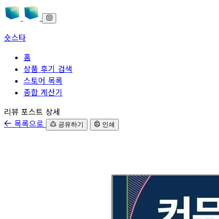
숏스타
홈
상품 후기 검색
스토어 목록
종합 계산기
본문으로 바로가기
리뷰 포스트 상세
목록으로
공유하기
인쇄