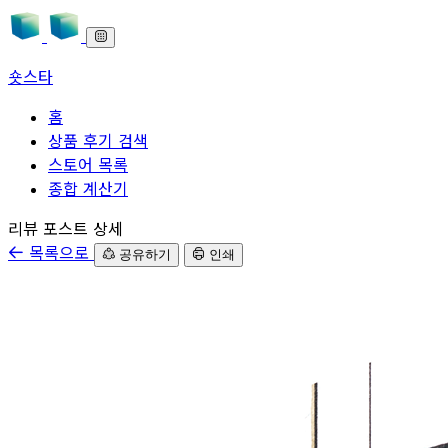
숏스타
홈
상품 후기 검색
스토어 목록
종합 계산기
본문으로 바로가기
리뷰 포스트 상세
목록으로
공유하기
인쇄