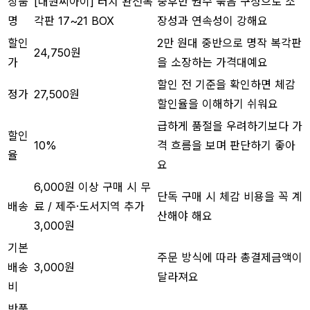
상품
[대원씨아이] 터치 완전복
중후반 권수 묶음 구성으로 소
명
각판 17~21 BOX
장성과 연속성이 강해요
할인
2만 원대 중반으로 명작 복각판
24,750원
가
을 소장하는 가격대예요
할인 전 기준을 확인하면 체감
정가
27,500원
할인율을 이해하기 쉬워요
급하게 품절을 우려하기보다 가
할인
10%
격 흐름을 보며 판단하기 좋아
율
요
6,000원 이상 구매 시 무
단독 구매 시 체감 비용을 꼭 계
배송
료 / 제주·도서지역 추가
산해야 해요
3,000원
기본
주문 방식에 따라 총결제금액이
배송
3,000원
달라져요
비
반품